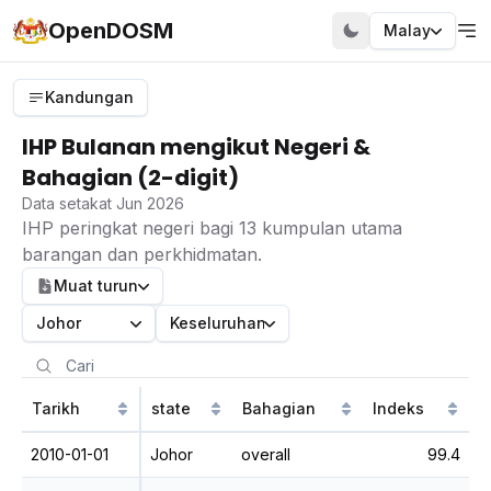
OpenDOSM
Malay
Kandungan
IHP Bulanan mengikut Negeri &
Bahagian (2-digit)
Data setakat Jun 2026
IHP peringkat negeri bagi 13 kumpulan utama
barangan dan perkhidmatan.
Muat turun
Johor
Keseluruhan
Tarikh
state
Bahagian
Indeks
2010-01-01
Johor
overall
99.4