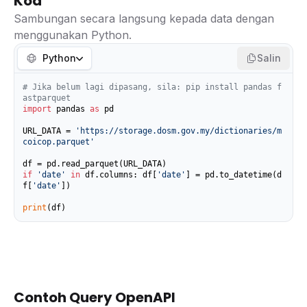
Kod
Sambungan secara langsung kepada data dengan
menggunakan Python.
Python
Salin
# Jika belum lagi dipasang, sila: pip install pandas f
astparquet
import
 pandas 
as
 pd

URL_DATA = 
'https://storage.dosm.gov.my/dictionaries/m
coicop.parquet'
if
'date'
in
 df.columns: df[
'date'
] = pd.to_datetime(d
f[
'date'
])

print
(df)
Contoh Query OpenAPI