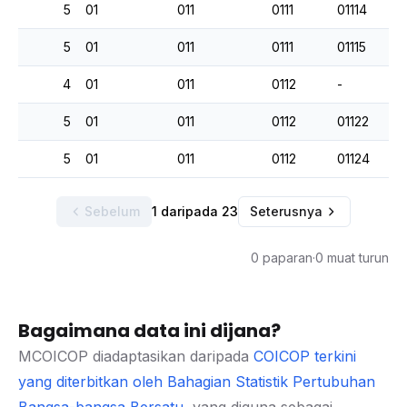
5
01
011
0111
01114
5
01
011
0111
01115
4
01
011
0112
-
5
01
011
0112
01122
5
01
011
0112
01124
Sebelum
1 daripada 23
Seterusnya
0 paparan
·
0 muat turun
Bagaimana data ini dijana?
MCOICOP diadaptasikan daripada
COICOP terkini
yang diterbitkan oleh Bahagian Statistik Pertubuhan