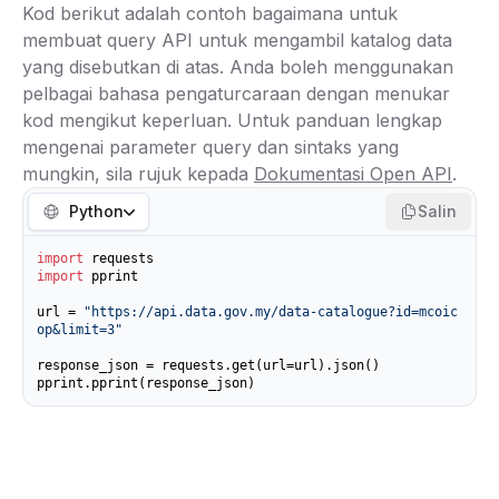
Kod berikut adalah contoh bagaimana untuk
membuat query API untuk mengambil katalog data
yang disebutkan di atas. Anda boleh menggunakan
pelbagai bahasa pengaturcaraan dengan menukar
kod mengikut keperluan. Untuk panduan lengkap
mengenai parameter query dan sintaks yang
mungkin, sila rujuk kepada
Dokumentasi Open API
.
Python
Salin
import
import
 pprint

url = 
"https://api.data.gov.my/data-catalogue?id=mcoic
op&limit=3"
response_json = requests.get(url=url).json()

pprint.pprint(response_json)