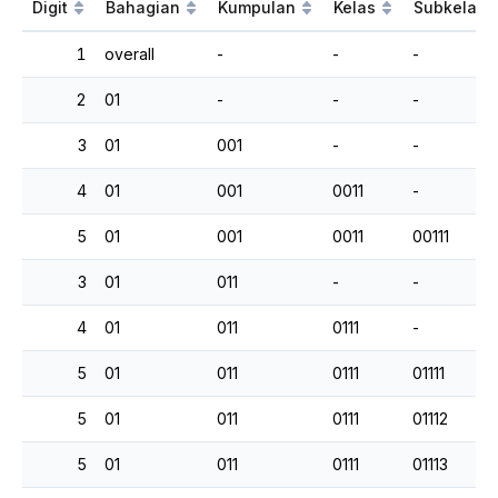
Digit
Bahagian
Kumpulan
Kelas
Subkelas
1
overall
-
-
-
2
01
-
-
-
3
01
001
-
-
4
01
001
0011
-
5
01
001
0011
00111
3
01
011
-
-
4
01
011
0111
-
5
01
011
0111
01111
5
01
011
0111
01112
5
01
011
0111
01113