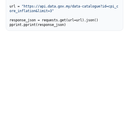
url = 
"https://api.data.gov.my/data-catalogue?id=cpi_c
ore_inflation&limit=3"
response_json = requests.get(url=url).json()

pprint.pprint(response_json)