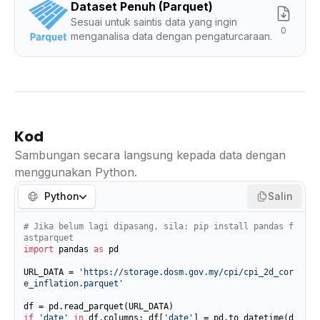
Dataset Penuh (Parquet)
Sesuai untuk saintis data yang ingin
0
menganalisa data dengan pengaturcaraan.
Kod
Sambungan secara langsung kepada data dengan
menggunakan Python.
Python
Salin
# Jika belum lagi dipasang, sila: pip install pandas f
astparquet
import
 pandas 
as
 pd

URL_DATA = 
'https://storage.dosm.gov.my/cpi/cpi_2d_cor
e_inflation.parquet'
if
'date'
in
 df.columns: df[
'date'
] = pd.to_datetime(d