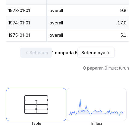
1973-01-01
overall
9.8
1974-01-01
overall
17.0
1975-01-01
overall
5.1
Sebelum
1 daripada 5
Seterusnya
0 paparan
·
0 muat turun
Table
Inflasi