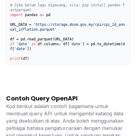
# Jika belum lagi dipasang, sila: pip install pandas f
astparquet
import
 pandas 
as
 pd

URL_DATA = 
'https://storage.dosm.gov.my/cpi/cpi_2d_ann
ual_inflation.parquet'
if
'date'
in
 df.columns: df[
'date'
] = pd.to_datetime(d
f[
'date'
])

print
(df)
Contoh Query OpenAPI
Kod berikut adalah contoh bagaimana untuk
membuat query API untuk mengambil katalog data
yang disebutkan di atas. Anda boleh menggunakan
pelbagai bahasa pengaturcaraan dengan menukar
kod mengikut keperluan. Untuk panduan lengkap