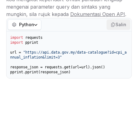
mengenai parameter query dan sintaks yang
mungkin, sila rujuk kepada
Dokumentasi Open API
.
Python
Salin
import
import
 pprint

url = 
"https://api.data.gov.my/data-catalogue?id=cpi_a
nnual_inflation&limit=3"
response_json = requests.get(url=url).json()

pprint.pprint(response_json)