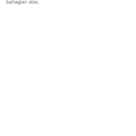
bahagian atas.
JABATAN PERANGKAAN MALAYSIA