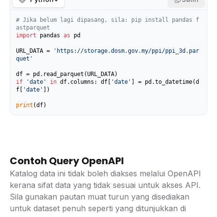
# Jika belum lagi dipasang, sila: pip install pandas f
astparquet
import
 pandas 
as
 pd

URL_DATA = 
'https://storage.dosm.gov.my/ppi/ppi_3d.par
quet'
if
'date'
in
 df.columns: df[
'date'
] = pd.to_datetime(d
f[
'date'
])

print
(df)
Contoh Query OpenAPI
Katalog data ini tidak boleh diakses melalui OpenAPI
kerana sifat data yang tidak sesuai untuk akses API.
Sila gunakan pautan muat turun yang disediakan
untuk dataset penuh seperti yang ditunjukkan di