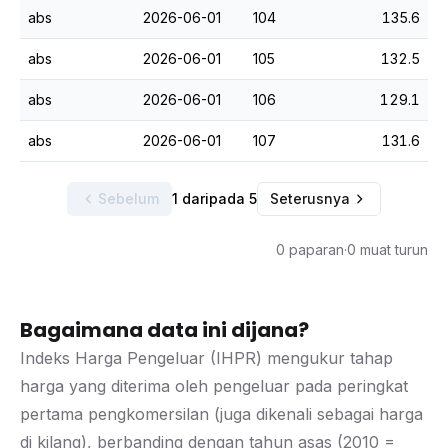
abs
2026-06-01
104
135.6
abs
2026-06-01
105
132.5
abs
2026-06-01
106
129.1
abs
2026-06-01
107
131.6
Sebelum
1 daripada 5
Seterusnya
0 paparan
·
0 muat turun
Bagaimana data ini dijana?
Indeks Harga Pengeluar (IHPR) mengukur tahap
harga yang diterima oleh pengeluar pada peringkat
pertama pengkomersilan (juga dikenali sebagai harga
di kilang), berbanding dengan tahun asas (2010 =