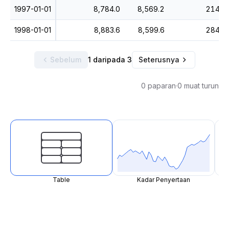
1997-01-01
8,784.0
8,569.2
214.9
1998-01-01
8,883.6
8,599.6
284.0
Sebelum
1 daripada 3
Seterusnya
0 paparan
·
0 muat turun
Table
Kadar Penyertaan
N