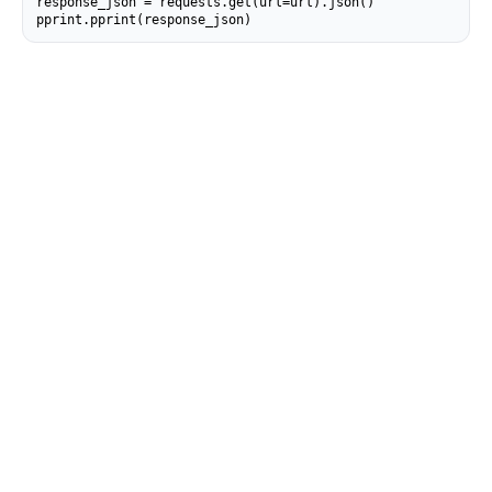
response_json = requests.get(url=url).json()

pprint.pprint(response_json)