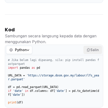
Kod
Sambungan secara langsung kepada data dengan
menggunakan Python.
Python
Salin
# Jika belum lagi dipasang, sila: pip install pandas f
astparquet
import
 pandas 
as
 pd

URL_DATA = 
'https://storage.dosm.gov.my/labour/lfs_yea
r.parquet'
if
'date'
in
 df.columns: df[
'date'
] = pd.to_datetime(d
f[
'date'
])

print
(df)