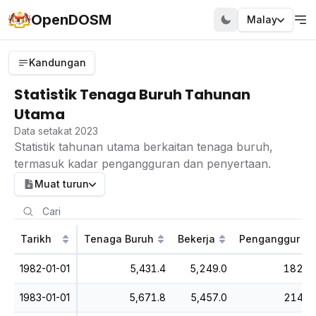
OpenDOSM
Malay
Kandungan
Statistik Tenaga Buruh Tahunan
Utama
Data setakat 2023
Statistik tahunan utama berkaitan tenaga buruh,
termasuk kadar pengangguran dan penyertaan.
Muat turun
Tarikh
Tenaga Buruh
Bekerja
Penganggur
1982-01-01
5,431.4
5,249.0
182.4
1983-01-01
5,671.8
5,457.0
214.9