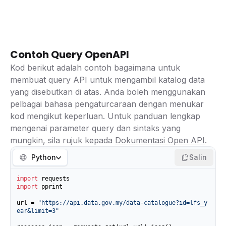
Contoh Query OpenAPI
Kod berikut adalah contoh bagaimana untuk
membuat query API untuk mengambil katalog data
yang disebutkan di atas. Anda boleh menggunakan
pelbagai bahasa pengaturcaraan dengan menukar
kod mengikut keperluan. Untuk panduan lengkap
mengenai parameter query dan sintaks yang
mungkin, sila rujuk kepada
Dokumentasi Open API
.
Python
Salin
import
import
 pprint

url = 
"https://api.data.gov.my/data-catalogue?id=lfs_y
ear&limit=3"