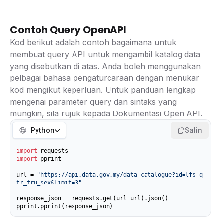
Contoh Query OpenAPI
Kod berikut adalah contoh bagaimana untuk
membuat query API untuk mengambil katalog data
yang disebutkan di atas. Anda boleh menggunakan
pelbagai bahasa pengaturcaraan dengan menukar
kod mengikut keperluan. Untuk panduan lengkap
mengenai parameter query dan sintaks yang
mungkin, sila rujuk kepada
Dokumentasi Open API
.
Python
Salin
import
import
 pprint

url = 
"https://api.data.gov.my/data-catalogue?id=lfs_q
tr_tru_sex&limit=3"
response_json = requests.get(url=url).json()

pprint.pprint(response_json)