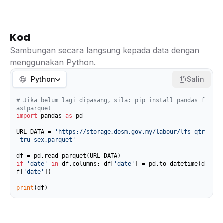
Kod
Sambungan secara langsung kepada data dengan
menggunakan Python.
Python
Salin
# Jika belum lagi dipasang, sila: pip install pandas f
astparquet
import
 pandas 
as
 pd

URL_DATA = 
'https://storage.dosm.gov.my/labour/lfs_qtr
_tru_sex.parquet'
if
'date'
in
 df.columns: df[
'date'
] = pd.to_datetime(d
f[
'date'
])

print
(df)