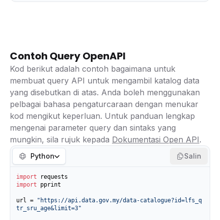
Contoh Query OpenAPI
Kod berikut adalah contoh bagaimana untuk
membuat query API untuk mengambil katalog data
yang disebutkan di atas. Anda boleh menggunakan
pelbagai bahasa pengaturcaraan dengan menukar
kod mengikut keperluan. Untuk panduan lengkap
mengenai parameter query dan sintaks yang
mungkin, sila rujuk kepada
Dokumentasi Open API
.
Python
Salin
import
import
 pprint

url = 
"https://api.data.gov.my/data-catalogue?id=lfs_q
tr_sru_age&limit=3"