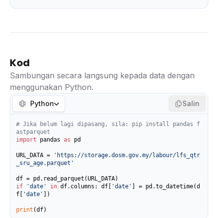
Kod
Sambungan secara langsung kepada data dengan
menggunakan Python.
Python
Salin
# Jika belum lagi dipasang, sila: pip install pandas f
astparquet
import
 pandas 
as
 pd

URL_DATA = 
'https://storage.dosm.gov.my/labour/lfs_qtr
_sru_age.parquet'
if
'date'
in
 df.columns: df[
'date'
] = pd.to_datetime(d
f[
'date'
])

print
(df)