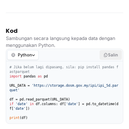
Kod
Sambungan secara langsung kepada data dengan
menggunakan Python.
Python
Salin
# Jika belum lagi dipasang, sila: pip install pandas f
astparquet
import
 pandas 
as
 pd

URL_DATA = 
'https://storage.dosm.gov.my/ipi/ipi_5d.par
quet'
if
'date'
in
 df.columns: df[
'date'
] = pd.to_datetime(d
f[
'date'
])

print
(df)