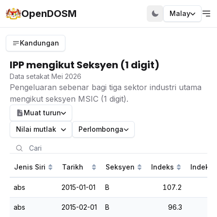
OpenDOSM
Malay
Kandungan
IPP mengikut Seksyen (1 digit)
Data setakat Mei 2026
Pengeluaran sebenar bagi tiga sektor industri utama
mengikut seksyen MSIC (1 digit).
Muat turun
Nilai mutlak
Perlombongan
Jenis Siri
Tarikh
Seksyen
Indeks
Indeks 
abs
2015-01-01
B
107.2
abs
2015-02-01
B
96.3