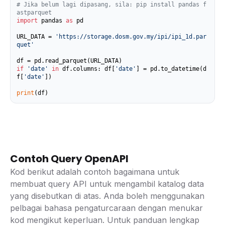
# Jika belum lagi dipasang, sila: pip install pandas f
astparquet
import
 pandas 
as
 pd

URL_DATA = 
'https://storage.dosm.gov.my/ipi/ipi_1d.par
quet'
if
'date'
in
 df.columns: df[
'date'
] = pd.to_datetime(d
f[
'date'
])

print
(df)
Contoh Query OpenAPI
Kod berikut adalah contoh bagaimana untuk
membuat query API untuk mengambil katalog data
yang disebutkan di atas. Anda boleh menggunakan
pelbagai bahasa pengaturcaraan dengan menukar
kod mengikut keperluan. Untuk panduan lengkap