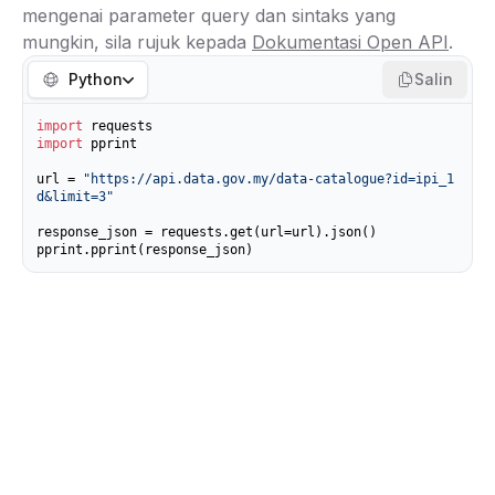
mengenai parameter query dan sintaks yang
mungkin, sila rujuk kepada
Dokumentasi Open API
.
Python
Salin
import
import
 pprint

url = 
"https://api.data.gov.my/data-catalogue?id=ipi_1
d&limit=3"
response_json = requests.get(url=url).json()

pprint.pprint(response_json)