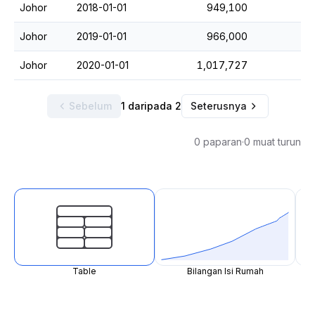
Johor
2018-01-01
949,100
Johor
2019-01-01
966,000
Johor
2020-01-01
1,017,727
Sebelum
1 daripada 2
Seterusnya
0 paparan
·
0 muat turun
Table
Bilangan Isi Rumah
B