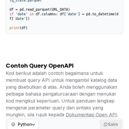
lq_state.parquet'
if
'date'
in
 df.columns: df[
'date'
] = pd.to_datetime(d
f[
'date'
])

print
(df)
Contoh Query OpenAPI
Kod berikut adalah contoh bagaimana untuk
membuat query API untuk mengambil katalog data
yang disebutkan di atas. Anda boleh menggunakan
pelbagai bahasa pengaturcaraan dengan menukar
kod mengikut keperluan. Untuk panduan lengkap
mengenai parameter query dan sintaks yang
mungkin, sila rujuk kepada
Dokumentasi Open API
.
Python
Salin