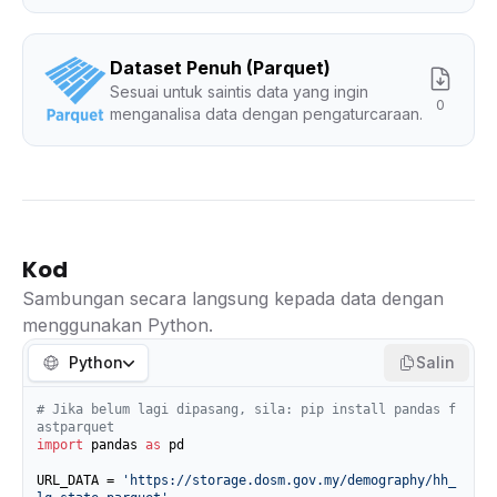
Dataset Penuh (Parquet)
Sesuai untuk saintis data yang ingin
0
menganalisa data dengan pengaturcaraan.
Kod
Sambungan secara langsung kepada data dengan
menggunakan Python.
Python
Salin
# Jika belum lagi dipasang, sila: pip install pandas f
astparquet
import
 pandas 
as
 pd

URL_DATA = 
'https://storage.dosm.gov.my/demography/hh_