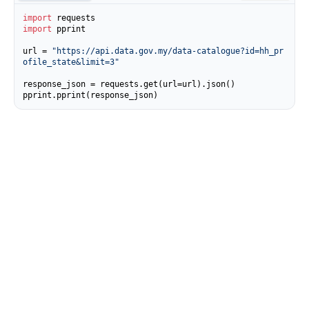
import
import
 pprint

url = 
"https://api.data.gov.my/data-catalogue?id=hh_pr
ofile_state&limit=3"
response_json = requests.get(url=url).json()

pprint.pprint(response_json)