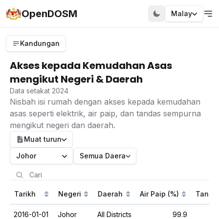
OpenDOSM
Malay
Kandungan
Akses kepada Kemudahan Asas
mengikut Negeri & Daerah
Data setakat 2024
Nisbah isi rumah dengan akses kepada kemudahan
asas seperti elektrik, air paip, dan tandas sempurna
mengikut negeri dan daerah.
Muat turun
Johor
Semua Daerah
Tarikh
Negeri
Daerah
Air Paip (%)
Tanda
2016-01-01
Johor
All Districts
99.9