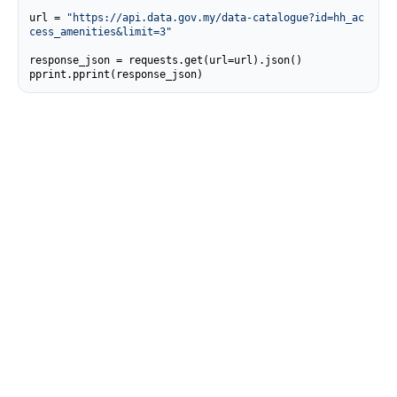
url = 
"https://api.data.gov.my/data-catalogue?id=hh_ac
cess_amenities&limit=3"
response_json = requests.get(url=url).json()

pprint.pprint(response_json)