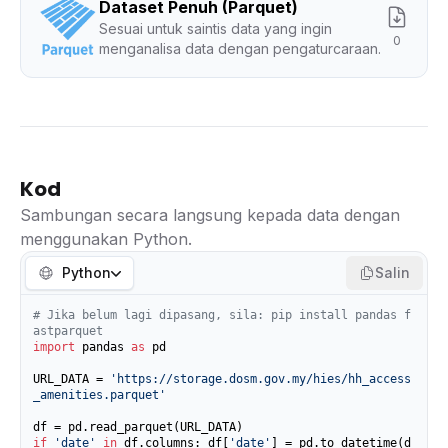
Dataset Penuh (Parquet)
Sesuai untuk saintis data yang ingin
0
menganalisa data dengan pengaturcaraan.
Kod
Sambungan secara langsung kepada data dengan
menggunakan Python.
Python
Salin
# Jika belum lagi dipasang, sila: pip install pandas f
astparquet
import
 pandas 
as
 pd

URL_DATA = 
'https://storage.dosm.gov.my/hies/hh_access
_amenities.parquet'
if
'date'
in
 df.columns: df[
'date'
] = pd.to_datetime(d