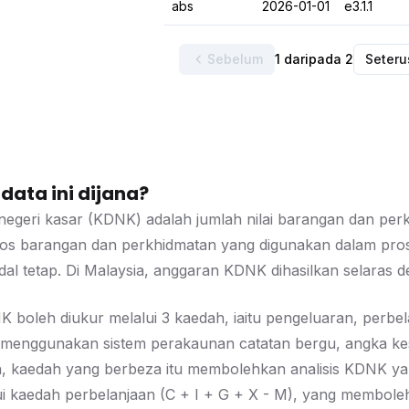
abs
2026-01-01
e3.1.1
Sebelum
1 daripada 2
Seter
ata ini dijana?
negeri kasar (KDNK) adalah jumlah nilai barangan dan perk
 kos barangan dan perkhidmatan yang digunakan dalam pros
l tetap. Di Malaysia, anggaran KDNK dihasilkan selaras 
 boleh diukur melalui 3 kaedah, iaitu pengeluaran, per
enggunakan sistem perakaunan catatan bergu, angka kese
, kaedah yang berbeza itu membolehkan analisis KDNK yan
ui kaedah perbelanjaan (C + I + G + X - M), yang membole