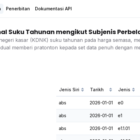
a
Penerbitan
Dokumentasi API
l Suku Tahunan mengikut Subjenis Perbel
negeri kasar (KDNK) suku tahunan pada harga semasa, meng
adual memberi pratonton kepada set data penuh dengan me
Jenis Siri
Tarikh
Jenis
abs
2026-01-01
e0
abs
2026-01-01
e1
abs
2026-01-01
e1.1.01