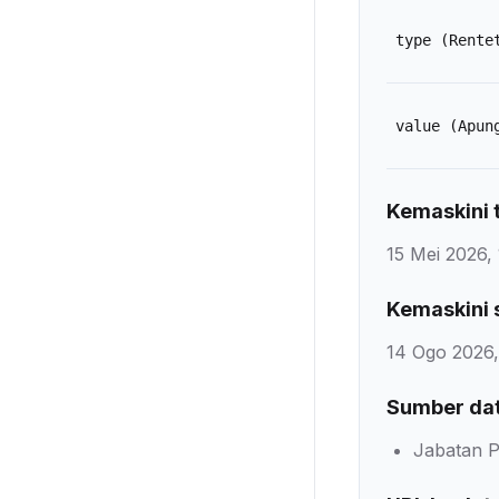
type
(Rente
value
(Apun
Kemaskini t
15 Mei 2026, 
Kemaskini 
14 Ogo 2026,
Sumber da
Jabatan P