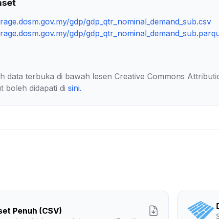
aset
torage.dosm.gov.my/gdp/gdp_qtr_nominal_demand_sub.csv
torage.dosm.gov.my/gdp/gdp_qtr_nominal_demand_sub.parq
lah data terbuka di bawah lesen Creative Commons Attributi
t boleh didapati di
sini
.
set Penuh (CSV)