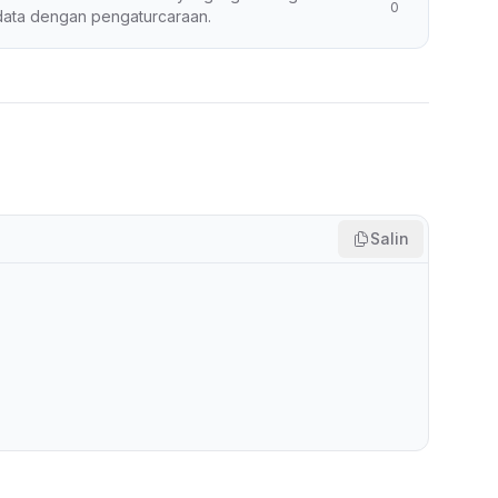
0
data dengan pengaturcaraan.
Salin