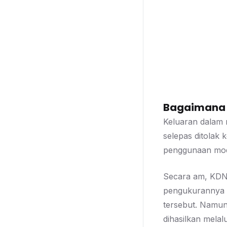
Bagaimana d
Keluaran dalam 
selepas ditolak
penggunaan moda
Secara am, KDNK
pengukurannya m
tersebut. Namun
dihasilkan melal