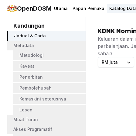
OpenDOSM
Utama
Papan Pemuka
Katalog Dat
Kandungan
KDNK Nomina
Jadual & Carta
Keluaran dalam 
Metadata
perbelanjaan. J
sahaja.
Metodologi
RM juta
Kaveat
Penerbitan
Pembolehubah
Kemaskini seterusnya
Lesen
Muat Turun
Akses Programatif