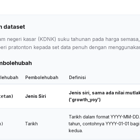
 dataset
am negeri kasar (KDNK) suku tahunan pada harga semasa, m
ri pratonton kepada set data penuh dengan menggunakan d
embolehubah
lehubah
Pembolehubah
Definisi
Jenis siri, sama ada nilai mutl
Jenis Siri
tetan)
('growth_yoy')
Tarikh dalam format YYYY-MM-DD. T
Tarikh
tahun, contohnya YYYY-01-01 bagi
h)
kedua.