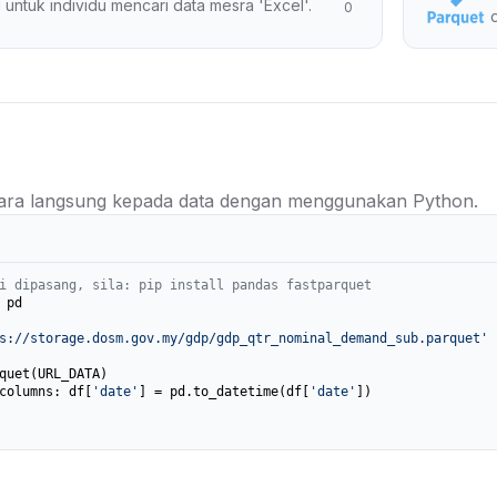
 untuk individu mencari data mesra 'Excel'.
0
ra langsung kepada data dengan menggunakan Python.
i dipasang, sila: pip install pandas fastparquet
 pd

s://storage.dosm.gov.my/gdp/gdp_qtr_nominal_demand_sub.parquet'
columns: df[
'date'
] = pd.to_datetime(df[
'date'
])
