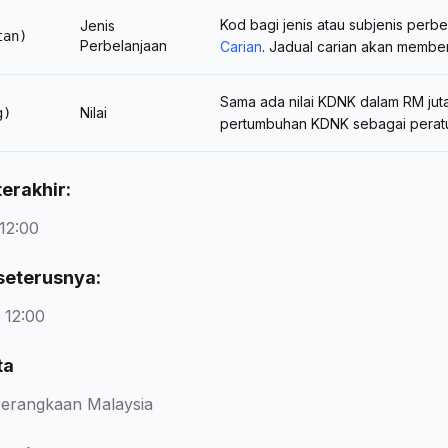
Kod bagi jenis atau subjenis per
Jenis
tan)
Perbelanjaan
Carian
. Jadual carian akan member
Sama ada nilai KDNK dalam RM juta 
Nilai
g)
pertumbuhan KDNK sebagai peratus 
erakhir:
12:00
seterusnya:
 12:00
ta
erangkaan Malaysia