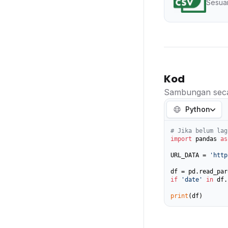
Sesuai
Kod
Sambungan seca
Python
# Jika belum lag
import
 pandas 
as
URL_DATA = 
'http
if
'date'
in
 df.
print
(df)