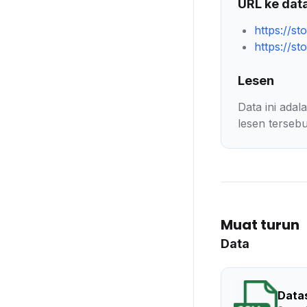
URL ke dat
https://s
https://s
Lesen
Data ini ada
lesen tersebu
Muat turun
Data
Data