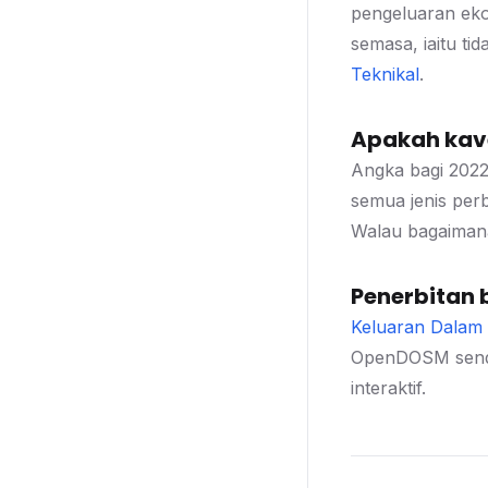
pengeluaran eko
semasa, iaitu t
Teknikal
.
Apakah kave
Angka bagi 2022
semua jenis per
Walau bagaimana
Penerbitan 
Keluaran Dalam 
OpenDOSM sendi
interaktif.