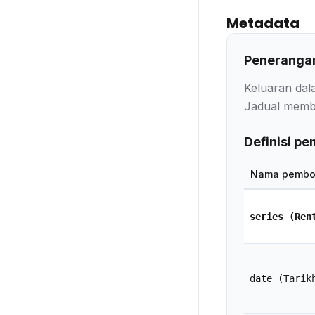
Metadata
Penerangan
Keluaran dal
Jadual membe
Definisi p
Nama pembo
series
(Ren
date
(Tarik