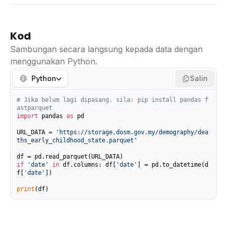
Kod
Sambungan secara langsung kepada data dengan
menggunakan Python.
Python
Salin
# Jika belum lagi dipasang, sila: pip install pandas f
astparquet
import
 pandas 
as
 pd

URL_DATA = 
'https://storage.dosm.gov.my/demography/dea
ths_early_childhood_state.parquet'
if
'date'
in
 df.columns: df[
'date'
] = pd.to_datetime(d
f[
'date'
])

print
(df)