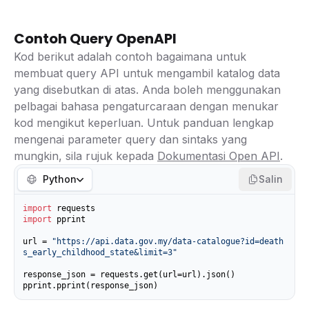
Contoh Query OpenAPI
Kod berikut adalah contoh bagaimana untuk
membuat query API untuk mengambil katalog data
yang disebutkan di atas. Anda boleh menggunakan
pelbagai bahasa pengaturcaraan dengan menukar
kod mengikut keperluan. Untuk panduan lengkap
mengenai parameter query dan sintaks yang
mungkin, sila rujuk kepada
Dokumentasi Open API
.
Python
Salin
import
import
 pprint

url = 
"https://api.data.gov.my/data-catalogue?id=death
s_early_childhood_state&limit=3"
response_json = requests.get(url=url).json()

pprint.pprint(response_json)