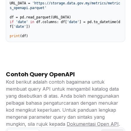
URL_DATA = 
'https://storage.data.gov.my/metrics/metric
s_openapi.parquet'
if
'date'
in
 df.columns: df[
'date'
] = pd.to_datetime(d
f[
'date'
])

print
(df)
Contoh Query OpenAPI
Kod berikut adalah contoh bagaimana untuk
membuat query API untuk mengambil katalog data
yang disebutkan di atas. Anda boleh menggunakan
pelbagai bahasa pengaturcaraan dengan menukar
kod mengikut keperluan. Untuk panduan lengkap
mengenai parameter query dan sintaks yang
mungkin, sila rujuk kepada
Dokumentasi Open API
.