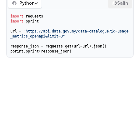
Python
Salin
import
import
 pprint

url = 
"https://api.data.gov.my/data-catalogue?id=usage
_metrics_openapi&limit=3"
response_json = requests.get(url=url).json()

pprint.pprint(response_json)