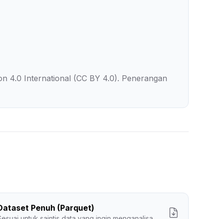
on 4.0 International (CC BY 4.0). Penerangan
Dataset Penuh (Parquet)
Sesuai untuk saintis data yang ingin menganalisa