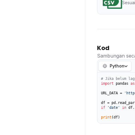
Sesuai
Kod
Sambungan seca
Python
# Jika belum lag
import
 pandas 
as
URL_DATA = 
'http
if
'date'
in
 df.
print
(df)