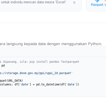
 untuk individu mencari data mesra 'Excel'.
0
ra langsung kepada data dengan menggunakan Python.
i dipasang, sila: pip install pandas fastparquet
 pd

s://storage.dosm.gov.my/ppi/sppi_2d.parquet'
columns: df[
'date'
] = pd.to_datetime(df[
'date'
])
