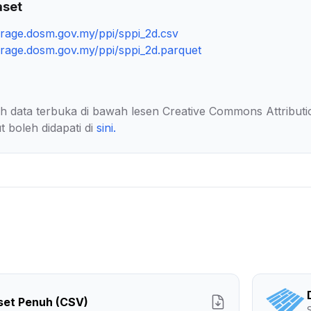
aset
torage.dosm.gov.my/ppi/sppi_2d.csv
torage.dosm.gov.my/ppi/sppi_2d.parquet
lah data terbuka di bawah lesen Creative Commons Attributi
t boleh didapati di
sini
.
set Penuh (CSV)