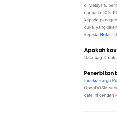
di Malaysia, be
daripada 50% KD
kepada pengguna
cukai yang dike
kepada
Nota Tek
Apakah kave
Data bagi 4 suk
Penerbitan 
Indeks Harga Pe
OpenDOSM send
data ini dengan le