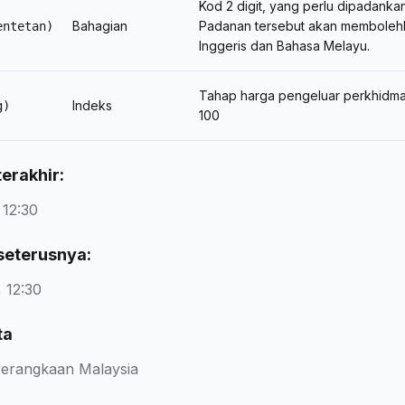
Kod 2 digit, yang perlu dipadank
Bahagian
Padanan tersebut akan memboleh
entetan)
Inggeris dan Bahasa Melayu.
Tahap harga pengeluar perkhidma
Indeks
g)
100
erakhir:
 12:30
seterusnya:
 12:30
ta
erangkaan Malaysia