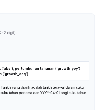
2 digit).
ak ('abs'), pertumbuhan tahunan ('growth_yoy')
 ('growth_qoq')
arikh yang dipilih adalah tarikh terawal dalam suku
 suku tahun pertama dan YYYY-04-01 bagi suku tahun