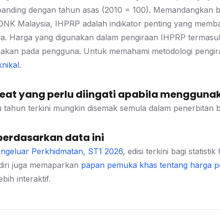
rbanding dengan tahun asas (2010 = 100). Memandangkan
NK Malaysia, IHPRP adalah indikator penting yang memb
. Harga yang digunakan dalam pengiraan IHPRP termasuk su
nakan pada pengguna. Untuk memahami metodologi pengira
nikal
.
at yang perlu diingati apabila menggunak
u tahun terkini mungkin disemak semula dalam penerbitan b
berdasarkan data ini
ngeluar Perkhidmatan, ST1 2026
, edisi terkini bagi statis
iri juga memaparkan
papan pemuka khas tentang harga p
bih interaktif.