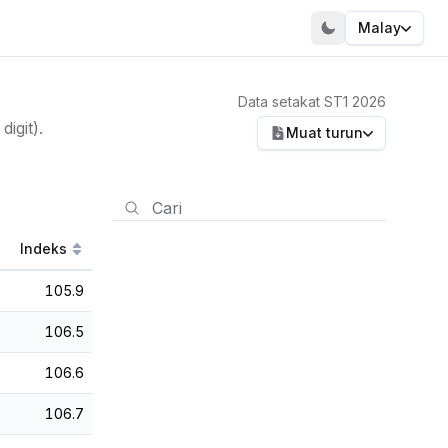
Malay
Data setakat ST1 2026
igit).
Muat turun
Indeks
105.9
106.5
106.6
106.7