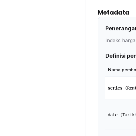
Metadata
Penerangan
Indeks harga
Definisi p
Nama pembo
series
(Ren
date
(Tarik