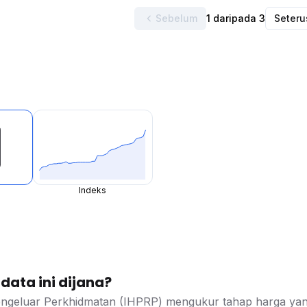
Sebelum
1 daripada 3
Seter
Indeks
ata ini dijana?
ngeluar Perkhidmatan (IHPRP) mengukur tahap harga yang 