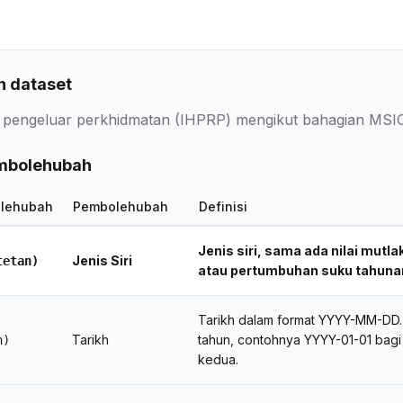
 dataset
 pengeluar perkhidmatan (IHPRP) mengikut bahagian MSIC (
embolehubah
lehubah
Pembolehubah
Definisi
Jenis siri, sama ada nilai mutl
Jenis Siri
tetan)
atau pertumbuhan suku tahunan
Tarikh dalam format YYYY-MM-DD. T
Tarikh
tahun, contohnya YYYY-01-01 bagi
h)
kedua.