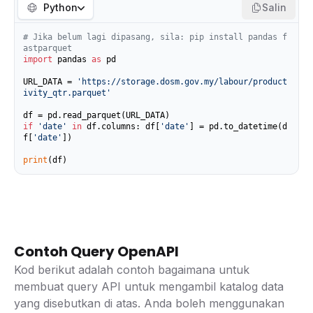
Python
Salin
# Jika belum lagi dipasang, sila: pip install pandas f
astparquet
import
 pandas 
as
 pd

URL_DATA = 
'https://storage.dosm.gov.my/labour/product
ivity_qtr.parquet'
if
'date'
in
 df.columns: df[
'date'
] = pd.to_datetime(d
f[
'date'
])

print
(df)
Contoh Query OpenAPI
Kod berikut adalah contoh bagaimana untuk
membuat query API untuk mengambil katalog data
yang disebutkan di atas. Anda boleh menggunakan