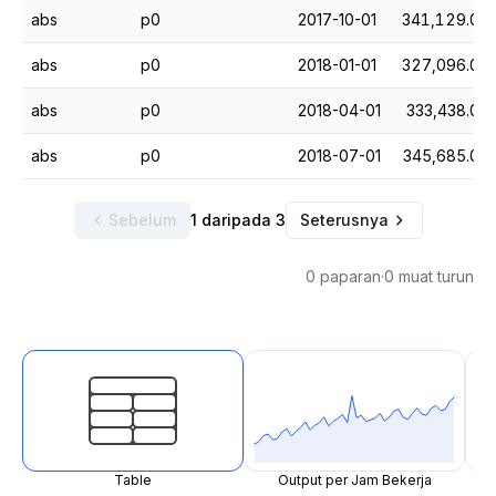
abs
p0
2017-10-01
341,129.0
abs
p0
2018-01-01
327,096.0
abs
p0
2018-04-01
333,438.0
abs
p0
2018-07-01
345,685.0
Sebelum
1 daripada 3
Seterusnya
0 paparan
·
0 muat turun
Table
Output per Jam Bekerja