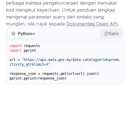
pelbagai bahasa pengaturcaraan dengan menukar
kod mengikut keperluan. Untuk panduan lengkap
mengenai parameter query dan sintaks yang
mungkin, sila rujuk kepada
Dokumentasi Open API
.
Python
Salin
import
import
 pprint

url = 
"https://api.data.gov.my/data-catalogue?id=produ
ctivity_qtr&limit=3"
response_json = requests.get(url=url).json()

pprint.pprint(response_json)