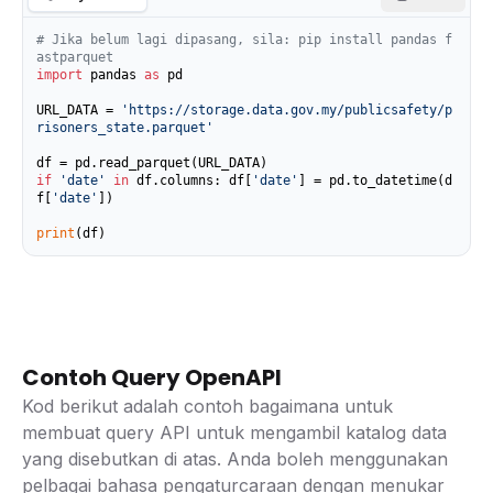
# Jika belum lagi dipasang, sila: pip install pandas f
astparquet
import
 pandas 
as
 pd

URL_DATA = 
'https://storage.data.gov.my/publicsafety/p
risoners_state.parquet'
if
'date'
in
 df.columns: df[
'date'
] = pd.to_datetime(d
f[
'date'
])

print
(df)
Contoh Query OpenAPI
Kod berikut adalah contoh bagaimana untuk
membuat query API untuk mengambil katalog data
yang disebutkan di atas. Anda boleh menggunakan
pelbagai bahasa pengaturcaraan dengan menukar