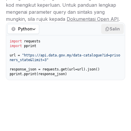
kod mengikut keperluan. Untuk panduan lengkap
mengenai parameter query dan sintaks yang
mungkin, sila rujuk kepada
Dokumentasi Open API
.
Python
Salin
import
import
 pprint

url = 
"https://api.data.gov.my/data-catalogue?id=priso
ners_state&limit=3"
response_json = requests.get(url=url).json()

pprint.pprint(response_json)