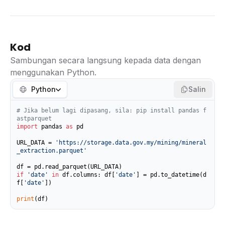
Kod
Sambungan secara langsung kepada data dengan
menggunakan Python.
Python
Salin
# Jika belum lagi dipasang, sila: pip install pandas f
astparquet
import
 pandas 
as
 pd

URL_DATA = 
'https://storage.data.gov.my/mining/mineral
_extraction.parquet'
if
'date'
in
 df.columns: df[
'date'
] = pd.to_datetime(d
f[
'date'
])

print
(df)