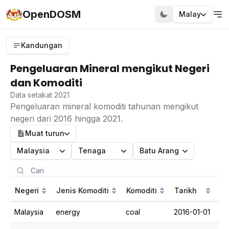
OpenDOSM
Malay
Kandungan
Pengeluaran Mineral mengikut Negeri
dan Komoditi
Data setakat 2021
Pengeluaran mineral komoditi tahunan mengikut
negeri dari 2016 hingga 2021.
Muat turun
Malaysia
Tenaga
Batu Arang
Negeri
Jenis Komoditi
Komoditi
Tarikh
Pe
Malaysia
energy
coal
2016-01-01