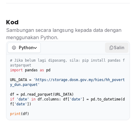
Kod
Sambungan secara langsung kepada data dengan
menggunakan Python.
Python
Salin
# Jika belum lagi dipasang, sila: pip install pandas f
astparquet
import
 pandas 
as
 pd

URL_DATA = 
'https://storage.dosm.gov.my/hies/hh_povert
y_dun.parquet'
if
'date'
in
 df.columns: df[
'date'
] = pd.to_datetime(d
f[
'date'
])

print
(df)