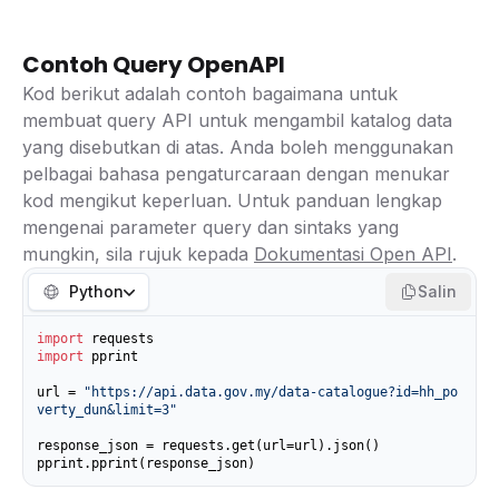
Contoh Query OpenAPI
Kod berikut adalah contoh bagaimana untuk
membuat query API untuk mengambil katalog data
yang disebutkan di atas. Anda boleh menggunakan
pelbagai bahasa pengaturcaraan dengan menukar
kod mengikut keperluan. Untuk panduan lengkap
mengenai parameter query dan sintaks yang
mungkin, sila rujuk kepada
Dokumentasi Open API
.
Python
Salin
import
import
 pprint

url = 
"https://api.data.gov.my/data-catalogue?id=hh_po
verty_dun&limit=3"
response_json = requests.get(url=url).json()

pprint.pprint(response_json)