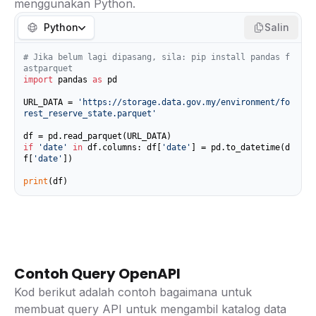
menggunakan Python.
Python
Salin
# Jika belum lagi dipasang, sila: pip install pandas f
astparquet
import
 pandas 
as
 pd

URL_DATA = 
'https://storage.data.gov.my/environment/fo
rest_reserve_state.parquet'
if
'date'
in
 df.columns: df[
'date'
] = pd.to_datetime(d
f[
'date'
])

print
(df)
Contoh Query OpenAPI
Kod berikut adalah contoh bagaimana untuk
membuat query API untuk mengambil katalog data