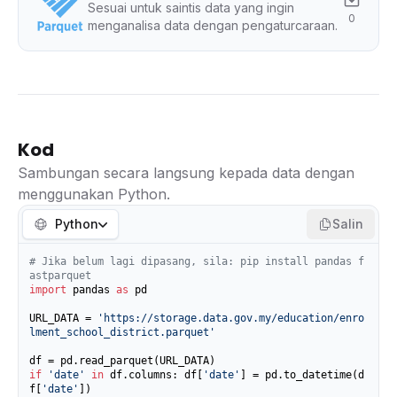
Sesuai untuk saintis data yang ingin
0
menganalisa data dengan pengaturcaraan.
Kod
Sambungan secara langsung kepada data dengan
menggunakan Python.
Python
Salin
# Jika belum lagi dipasang, sila: pip install pandas f
astparquet
import
 pandas 
as
 pd

URL_DATA = 
'https://storage.data.gov.my/education/enro
lment_school_district.parquet'
if
'date'
in
 df.columns: df[
'date'
] = pd.to_datetime(d
f[
'date'
])
