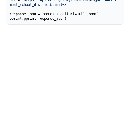
url = 
"https://api.data.gov.my/data-catalogue?id=enrol
ment_school_district&limit=3"
response_json = requests.get(url=url).json()

pprint.pprint(response_json)