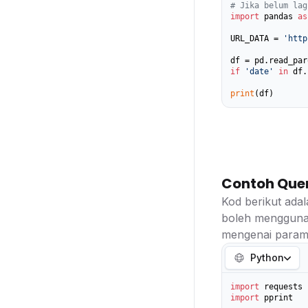
# Jika belum lag
import
 pandas 
as
URL_DATA = 
'http
if
'date'
in
 df.
print
(df)
Contoh Que
Kod berikut ada
boleh mengguna
mengenai parame
Python
import
import
 pprint
