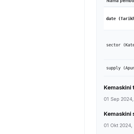
Nama pembo
date
(Tarik
sector
(Kat
supply
(Apu
Kemaskini t
01 Sep 2024,
Kemaskini 
01 Okt 2024,