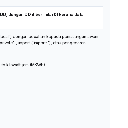
, dengan DD diberi nilai 01 kerana data
n ('local') dengan pecahan kepada pemasangan awam
_private'), import ('imports'), atau pengedaran
uta kilowatt-jam (MKWh).