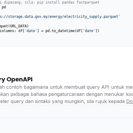
i dipasang, sila: pip install pandas fastparquet
 pd

s://storage.data.gov.my/energy/electricity_supply.parquet'
columns: df[
'date'
] = pd.to_datetime(df[
'date'
])

ry OpenAPI
lah contoh bagaimana untuk membuat query API untuk meng
kan pelbagai bahasa pengaturcaraan dengan menukar kod
ter query dan sintaks yang mungkin, sila rujuk kepada
Do