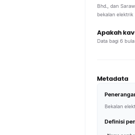
Bhd., dan Saraw
bekalan elektrik
Apakah kave
Data bagi 6 bul
Metadata
Penerangan
Bekalan elekt
Definisi p