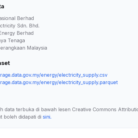
ta
sional Berhad
tricity Sdn. Bhd.
Energy Berhad
aya Tenaga
erangkaan Malaysia
aset
orage.data.gov.my/energy/electricity_supply.csv
orage.data.gov.my/energy/electricity_supply.parquet
lah data terbuka di bawah lesen Creative Commons Attributi
t boleh didapati di
sini
.