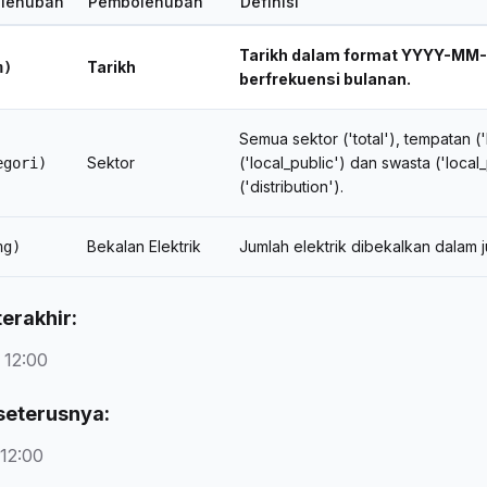
lehubah
Pembolehubah
Definisi
Tarikh dalam format YYYY-MM-DD
Tarikh
h)
berfrekuensi bulanan.
Semua sektor ('total'), tempata
Sektor
('local_public') dan swasta ('local
egori)
('distribution').
Bekalan Elektrik
Jumlah elektrik dibekalkan dalam j
ng)
erakhir:
 12:00
seterusnya:
 12:00