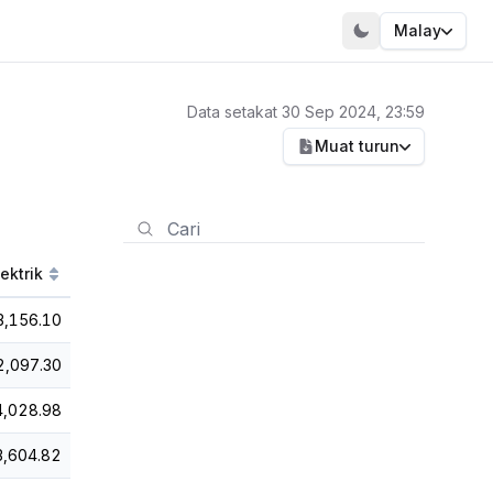
Malay
Data setakat 30 Sep 2024, 23:59
Muat turun
ektrik
3,156.10
2,097.30
4,028.98
3,604.82