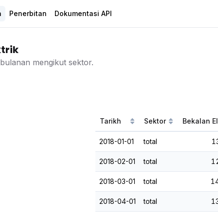
a
Penerbitan
Dokumentasi API
trik
 bulanan mengikut sektor.
Tarikh
Sektor
Bekalan El
2018-01-01
total
1
2018-02-01
total
1
2018-03-01
total
1
2018-04-01
total
1