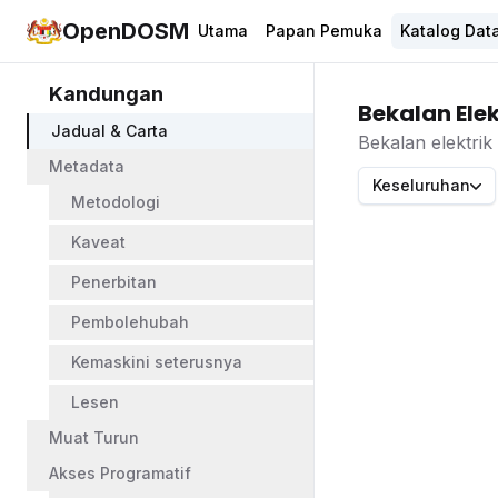
OpenDOSM
Utama
Papan Pemuka
Katalog Dat
Kandungan
Bekalan Elek
Jadual & Carta
Bekalan elektrik
Metadata
Keseluruhan
Metodologi
Kaveat
Penerbitan
Pembolehubah
Kemaskini seterusnya
Lesen
Muat Turun
Akses Programatif