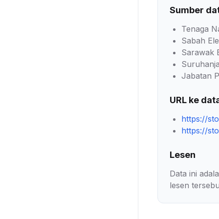
Sumber da
Tenaga Na
Sabah Elec
Sarawak 
Suruhanj
Jabatan P
URL ke dat
https://st
https://st
Lesen
Data ini ada
lesen tersebu