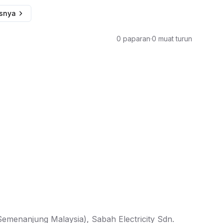
usnya
0 paparan
·
0 muat turun
 Semenanjung Malaysia), Sabah Electricity Sdn.