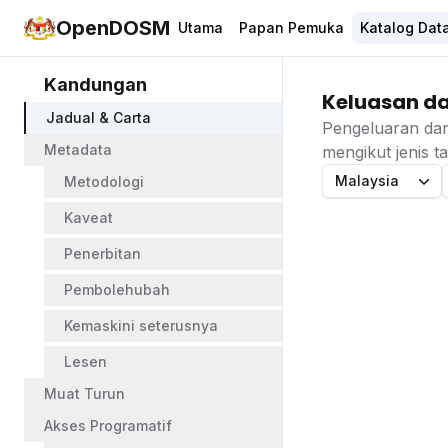
OpenDOSM
Utama
Papan Pemuka
Katalog Dat
Kandungan
Keluasan d
Jadual & Carta
Pengeluaran dan
Metadata
mengikut jenis 
Malaysia
Metodologi
Kaveat
Penerbitan
Pembolehubah
Kemaskini seterusnya
Lesen
Muat Turun
Akses Programatif