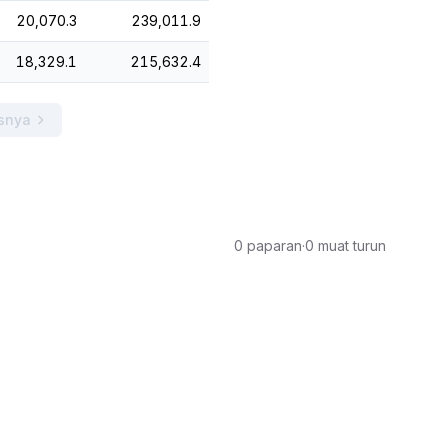
20,070.3
239,011.9
18,329.1
215,632.4
snya
0 paparan
·
0 muat turun