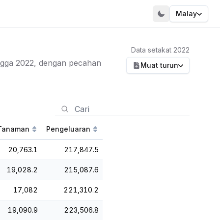
Malay
Data setakat 2022
ngga 2022, dengan pecahan
Muat turun
Tanaman
Pengeluaran
20,763.1
217,847.5
19,028.2
215,087.6
17,082
221,310.2
19,090.9
223,506.8