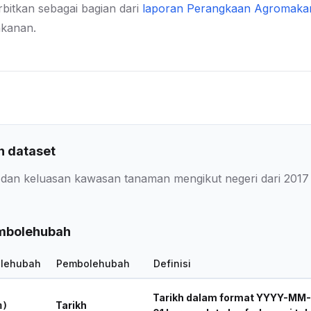
erbitkan sebagai bagian dari
laporan Perangkaan Agromaka
akanan.
 dataset
dan keluasan kawasan tanaman mengikut negeri dari 2017 
embolehubah
lehubah
Pembolehubah
Definisi
Tarikh dalam format YYYY-MM-D
Tarikh
h)