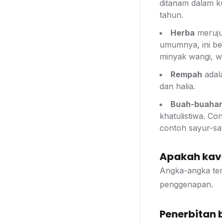
ditanam dalam k
tahun.
Herba
meruju
umumnya, ini be
minyak wangi, w
Rempah
adal
dan halia.
Buah-buaha
khatulistiwa. C
contoh sayur-sa
Apakah kave
Angka-angka ter
penggenapan.
Penerbitan 