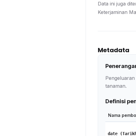
Data ini juga dit
Keterjaminan M
Metadata
Penerangan
Pengeluaran 
tanaman.
Definisi p
Nama pembo
date
(Tarik