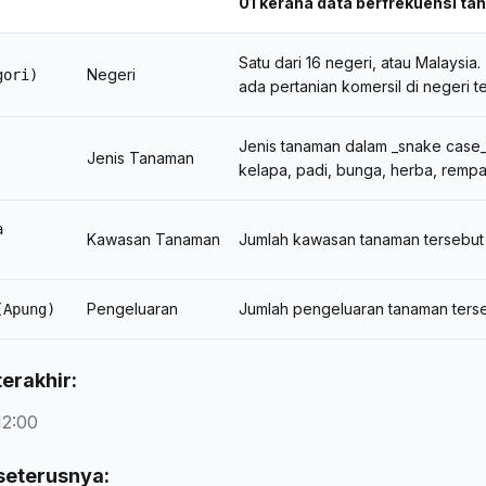
01 kerana data berfrekuensi ta
Satu dari 16 negeri, atau Malaysia.
Negeri
gori)
ada pertanian komersil di negeri t
Jenis tanaman dalam _snake case_
Jenis Tanaman
kelapa, padi, bunga, herba, remp
a
Kawasan Tanaman
Jumlah kawasan tanaman tersebut
Pengeluaran
Jumlah pengeluaran tanaman terse
(Apung)
erakhir:
12:00
seterusnya: