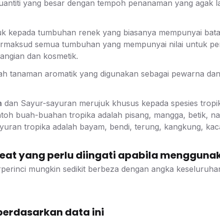
uantiti yang besar dengan tempoh penanaman yang agak la
k kepada tumbuhan renek yang biasanya mempunyai batan
rmaksud semua tumbuhan yang mempunyai nilai untuk per
angian dan kosmetik.
ah tanaman aromatik yang digunakan sebagai pewarna dan 
n
dan Sayur-sayuran merujuk khusus kepada spesies tropik
ontoh buah-buahan tropika adalah pisang, mangga, betik, 
yuran tropika adalah bayam, bendi, terung, kangkung, kaca
at yang perlu diingati apabila menggunak
perinci mungkin sedikit berbeza dengan angka keseluruhan
berdasarkan data ini