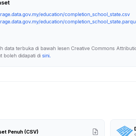
aset
torage.data.gov.my/education/completion_school_state.csv
torage.data.gov.my/education/completion_school_state.parqu
lah data terbuka di bawah lesen Creative Commons Attributi
t boleh didapati di
sini
.
set Penuh (CSV)