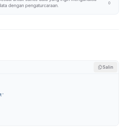
0
data dengan pengaturcaraan.
Salin
t'