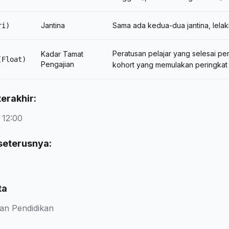
Jantina
Sama ada kedua-dua jantina, lelak
ri)
Peratusan pelajar yang selesai pe
Kadar Tamat
(Float)
Pengajian
kohort yang memulakan peringkat 
erakhir:
 12:00
seterusnya:
ta
an Pendidikan