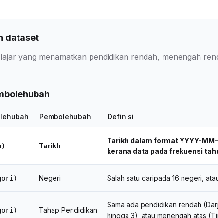
 dataset
lajar yang menamatkan pendidikan rendah, menengah renda
embolehubah
lehubah
Pembolehubah
Definisi
Tarikh dalam format YYYY-MM-
Tarikh
h)
kerana data pada frekuensi ta
Negeri
Salah satu daripada 16 negeri, ata
gori)
Sama ada pendidikan rendah (Darj
Tahap Pendidikan
gori)
hingga 3), atau menengah atas (Ti