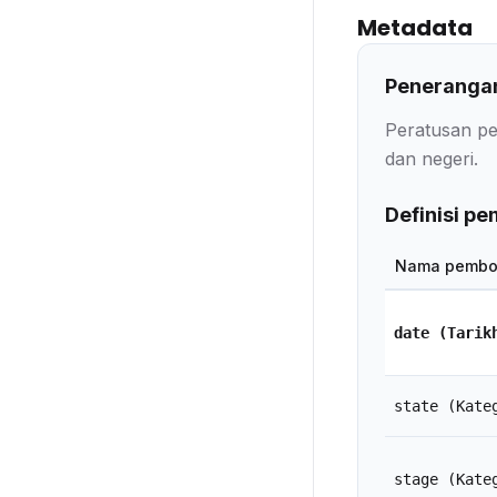
Metadata
Penerangan
Peratusan pe
dan negeri.
Definisi p
Nama pembo
date
(Tarik
state
(Kate
stage
(Kate