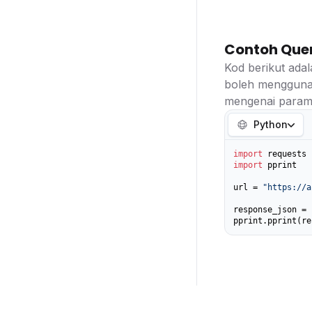
Contoh Que
Kod berikut ada
boleh mengguna
mengenai parame
Python
import
import
 pprint

url = 
"https://a
response_json = 
pprint.pprint(re