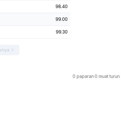
98.40
99.00
99.30
snya
0 paparan
·
0 muat turun