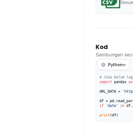
Sesuai
Kod
Sambungan seca
Python
# Jika belum lag
import
 pandas 
as
URL_DATA = 
'http
if
'date'
in
 df.
print
(df)