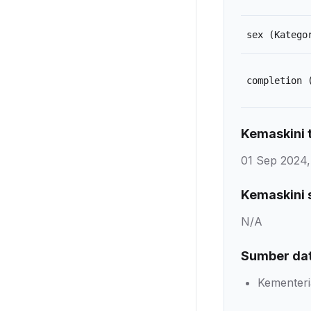
sex
(Katego
completion
Kemaskini t
01 Sep 2024,
Kemaskini 
N/A
Sumber da
Kementeri