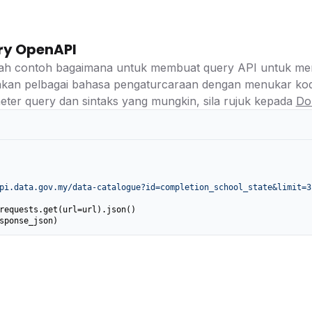
ry OpenAPI
lah contoh bagaimana untuk membuat query API untuk meng
kan pelbagai bahasa pengaturcaraan dengan menukar kod
ter query dan sintaks yang mungkin, sila rujuk kepada
Do
pi.data.gov.my/data-catalogue?id=completion_school_state&limit=3
requests.get(url=url).json()

sponse_json)