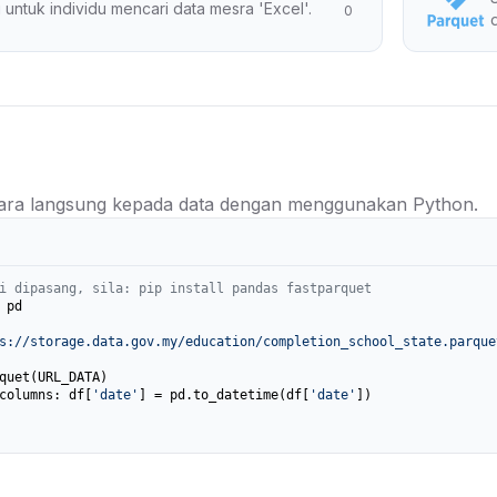
 untuk individu mencari data mesra 'Excel'.
0
ra langsung kepada data dengan menggunakan Python.
i dipasang, sila: pip install pandas fastparquet
 pd

s://storage.data.gov.my/education/completion_school_state.parque
columns: df[
'date'
] = pd.to_datetime(df[
'date'
])
