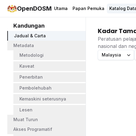
OpenDOSM
Utama
Papan Pemuka
Katalog Dat
Kandungan
Kadar Tamat
Jadual & Carta
Peratusan pelaj
Metadata
nasional dan neg
Malaysia
Metodologi
Kaveat
Penerbitan
Pembolehubah
Kemaskini seterusnya
Lesen
Muat Turun
Akses Programatif