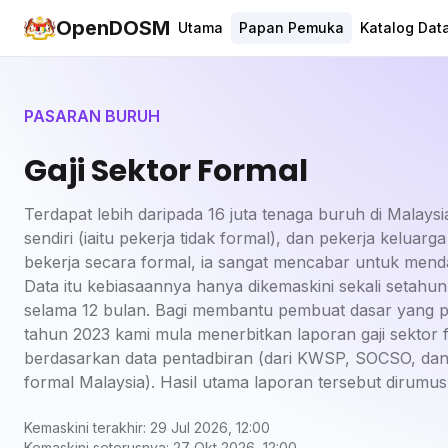
OpenDOSM
Utama
Papan Pemuka
Katalog Dat
PASARAN BURUH
Gaji Sektor Formal
Terdapat lebih daripada 16 juta tenaga buruh di Malaysi
sendiri (iaitu pekerja tidak formal), dan pekerja kelua
bekerja secara formal, ia sangat mencabar untuk menda
Data itu kebiasaannya hanya dikemaskini sekali setahu
selama 12 bulan. Bagi membantu pembuat dasar yang p
tahun 2023 kami mula menerbitkan laporan gaji sektor 
berdasarkan data pentadbiran (dari KWSP, SOCSO, da
formal Malaysia). Hasil utama laporan tersebut dirumu
Kemaskini terakhir: 29 Jul 2026, 12:00
Kemaskini seterusnya: 27 Okt 2026, 12:00